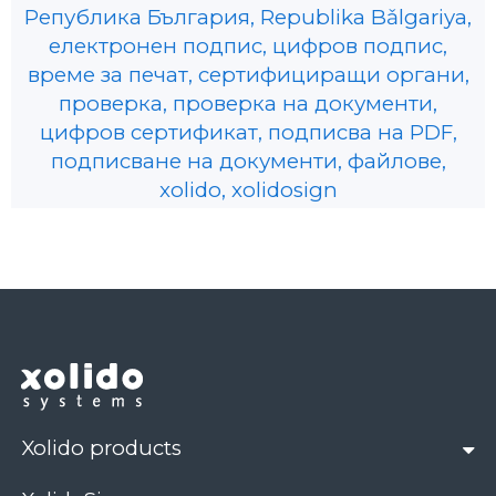
Република България, Republika Bǎlgariya,
електронен подпис, цифров подпис,
време за печат, сертифициращи органи,
проверка, проверка на документи,
цифров сертификат, подписва на PDF,
подписване на документи, файлове,
xolido, xolidosign
Xolido products