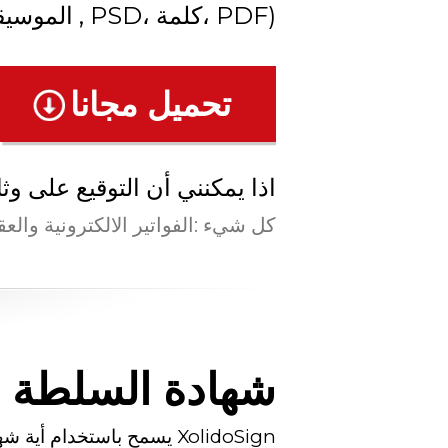
(...HTML الموسيقى والفيديو ,الصور , PSD، كلمة، PDF)
تحميل مجانا
اذا يمكنني أن التوقيع على وث
...كل شيء :
الفواتير الالكترونية وال
شهادة السلطة 
.يسمح باستخدام أية شهادة، انها محايدة وعالمية XolidoSign