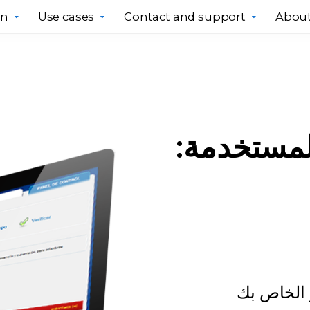
gn
Use cases
Contact and support
About
 الخاص بك