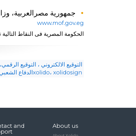
جمهورية مصرالعربية، وزارة
www.mof.gov.eg
الحكومة المصریة فى النقاط التالیة 
التوقيع الالكتروني ، التوقيع الرق
الدفاع الشعبي، وتوقيع الوثائق والملفات وxolido، xolidosign
tact and
About us
port
About Xolido