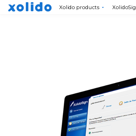
Xolido products
XolidoSi